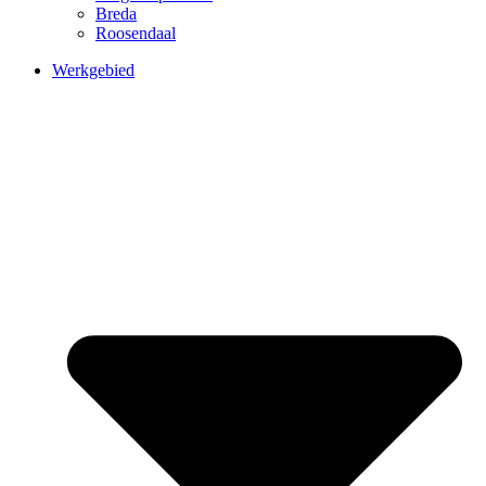
Breda
Roosendaal
Werkgebied