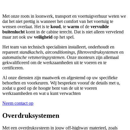
Met onze roots in loonwerk, transport en voertuigverhuur weten we
dat het niet prettig is wanneer het comfort van het voertuig te
wensen overlaat. Het is te
koud
, te
warm
of de
vervuilde
buitenlucht
komt in de cabine terecht. Dat is niet alleen vervelend
maar zet ook uw
veiligheid
op het spel.
Het team van technisch specialisten installeert, onderhoudt en
repareert
standkachels
,
airconditionings
,
filteroverdruksystemen
en
automatische vetsmeringsystemen
. Onze monteurs zijn allemaal
gekwalificeerd om de werkzaamheden uit te voeren en te
certificeren.
Al onze diensten zijn maatwerk en afgestemd op uw specifieke
behoeften en voorkeuren. Wij bespreken vooraf de details met u,
zodat u goed op de hoogte bent van de uit te voeren
werkzaamheden en wat u kunt verwachten
Neem contact op
Overdruksystemen
Met een overdruksysteem in jouw off-highway materieel, zoals